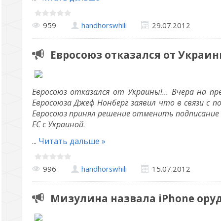
959
handhorswhili
29.07.2012
Евросоюз отказался от Украин
Евросоюз отказался от Украины!... Вчера на пр
Евросоюза Джеф Нонберг заявил что в связи с 
Евросоюз принял решение отменить подписание 
ЕС с Украиной
.
...
Читать дальше »
996
handhorswhili
15.07.2012
Мизулина назвала iPhone ор