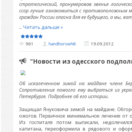
стратегический, пронумеровав звенья логическ
ссор лучше ознакомиться с противоположным мн
граждан России опасна для ее будущего, а мы, ва
...
Читать дальше »
961
handhorswhili
19.09.2012
"Новости из одесского подпол
Об искалеченном зимой на майдане члене Бе
Сопротивление помогло ему выбраться из украи
Петербурге. Подробнее об его истории.
Защищал Януковича зимой на майдане. Обгор
ожогов. Первичное минимальное лечение от ож
Из госпиталя потом выписали, недолечился
капитана, переоформила в рядового и офор