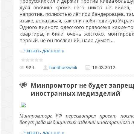
прорусских сил и держит против Киева большу
дуля воочию кроме него никто не видел, т
напротив, полностью лёг под бандеровцев, там
языке, доказывая, как они любят единую Украин
Одного видного одесского правосека какие-то
квартиры, и били, очень жестоко, монтиров
первый, не он последний, надо думать.
...
Читать дальше »
924
handhorswhili
18.08.2012
Минпромторг не будет запрещ
иностранных медизделий
Минпромторг РФ пересмотрел проект поста
допуск ряда медицинских изделий иностранного п
...
Читать дальше »