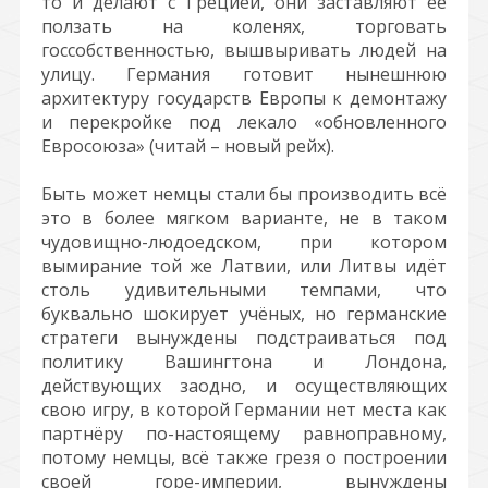
то и делают с Грецией, они заставляют её
ползать на коленях, торговать
госсобственностью, вышвыривать людей на
улицу. Германия готовит нынешнюю
архитектуру государств Европы к демонтажу
и перекройке под лекало «обновленного
Евросоюза» (читай – новый рейх).
Быть может немцы стали бы производить всё
это в более мягком варианте, не в таком
чудовищно-людоедском, при котором
вымирание той же Латвии, или Литвы идёт
столь удивительными темпами, что
буквально шокирует учёных, но германские
стратеги вынуждены подстраиваться под
политику Вашингтона и Лондона,
действующих заодно, и осуществляющих
свою игру, в которой Германии нет места как
партнёру по-настоящему равноправному,
потому немцы, всё также грезя о построении
своей горе-империи, вынуждены