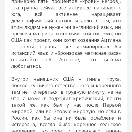
примерно пять процентов «крови» негров),
эта группа сейчас всё активнее напирает с
юга, всё активнее наращивает
демографический натиск, и дело в том, что
этим людям не нужен ни английский язык, ни
прежняя матрица экономической системы, ни
США как проект, они хотят создания Ацтлана
– новой страны, где доминировал бы
испанский язык и «бронзовая метисная раса»
(почитайте об Ацтлане, это весьма
любопытно).
Внутри нынешних США – гниль, труха,
поскольку ничего естественного и коренного
там нет, опереться, в трудную минуту, не на
что, а момент подходит критический, почти
такой же, как был у нас после Первой
мировой, или во Вторую мировую. Но если в
России, как бы она ни была ослаблена и
истерзана, всегда было коренное сельское
население, которое и позволяло вновь