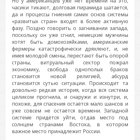
Но у американцев уже нет времени на это,
часики тикают, долговая пирамида шатается,
да и процессы гниения самих основ системы
«развитых стран» входят в более активную
фазу. Поздно говорить о загнивании запада,
поскольку он уже сгнил, немецкие мужчины
хотят быть домохозяйками, американские
фермеры катастрофически дряхлеют, и, не
имея молодой смены, перестают быть опорой
страны, витруальный сектор пожрал
экономику, свобода однополых браков
становится новой религией, абсурд
становится сутью ситуации. Происходит та
довольно редкая история, когда вся система
целиком прогнила, и снаружи и изнутри, и,
похоже, для спасения остаётся мало шансов и
уже совсем не остаётся времени. Западной
системе придётся уйти, отдав место под
солнцем странами Востока, в котором
важное место принадлежит России.