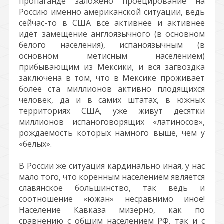
пропаганде заложено проецирование на
Россию именно американской ситуации, ведь
сейчас-то в США всё активнее и активнее
идёт замещение англоязычного (в основном
белого населения), испаноязычным (в
основном метисным населением)
прибывающим из Мексики, и вся загвоздка
заключена в том, что в Мексике проживает
более ста миллионов активно плодящихся
человек, да и в самих штатах, в южных
территориях США, уже живут десятки
миллионов испаноговорящих «латиносов»,
рождаемость которых намного выше, чем у
«белых».
В России же ситуация кардинально иная, у нас
мало того, что коренным населением является
славянское большинство, так ведь и
соотношение «южан» несравнимо иное!
Население Кавказа мизерно, как по
сравнению с общим населением РФ, так и с